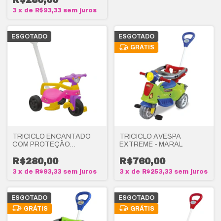
R$280,00
3
x
de
R$93,33
sem juros
ESGOTADO
ESGOTADO
GRÁTIS
TRICICLO ENCANTADO
TRICICLO AVESPA
COM PROTEÇÃO
EXTREME - MARAL
EMPURRADOR - PAIS E
FILHOS
R$280,00
R$760,00
3
x
de
R$93,33
sem juros
3
x
de
R$253,33
sem juros
ESGOTADO
ESGOTADO
GRÁTIS
GRÁTIS