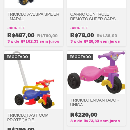
TRICICLO AVESPA SPIDER
CARRO CONTROLE
- MARAL
REMOTO SUPER CARS -
POLIBRINQ
-
36
%
OFF
-
43
%
OFF
R$487,00
R$78,00
R$760,00
R$136,00
3
x
de
R$162,33
sem juros
3
x
de
R$26,00
sem juros
ESGOTADO
ESGOTADO
TRICICLO ENCANTADO -
UNICA
R$220,00
TRICICLO FAST COM
PROTEÇÃO E
3
x
de
R$73,33
sem juros
EMPURRADOR - PAIS E
FILHOS