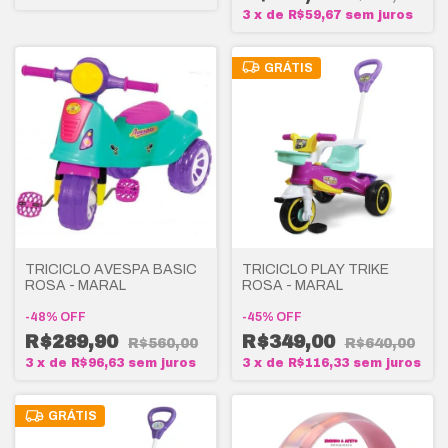
3
x
de
R$59,67
sem juros
GRÁTIS
TRICICLO AVESPA BASIC
TRICICLO PLAY TRIKE
ROSA - MARAL
ROSA - MARAL
-
48
%
OFF
-
45
%
OFF
R$289,90
R$349,00
R$560,00
R$640,00
3
x
de
R$96,63
sem juros
3
x
de
R$116,33
sem juros
GRÁTIS