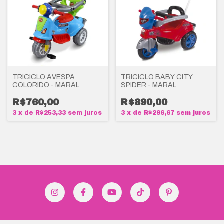
TRICICLO AVESPA
TRICICLO BABY CITY
COLORIDO - MARAL
SPIDER - MARAL
R$760,00
R$890,00
3
x
de
R$253,33
sem juros
3
x
de
R$296,67
sem juros