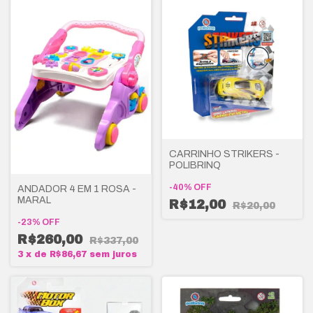
CARRINHO STRIKERS -
POLIBRINQ
-
40
%
OFF
ANDADOR 4 EM 1 ROSA -
MARAL
R$12,00
R$20,00
-
23
%
OFF
R$260,00
R$337,00
3
x
de
R$86,67
sem juros