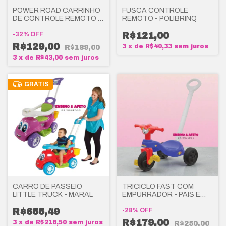
POWER ROAD CARRINHO
FUSCA CONTROLE
DE CONTROLE REMOTO -
REMOTO - POLIBRINQ
POLIBRINQ
-
32
%
OFF
R$121,00
R$129,00
3
x
de
R$40,33
sem juros
R$189,00
3
x
de
R$43,00
sem juros
GRÁTIS
CARRO DE PASSEIO
TRICICLO FAST COM
LITTLE TRUCK - MARAL
EMPURRADOR - PAIS E
FILHOS
R$655,49
-
28
%
OFF
R$179,00
3
x
de
R$218,50
sem juros
R$250,00