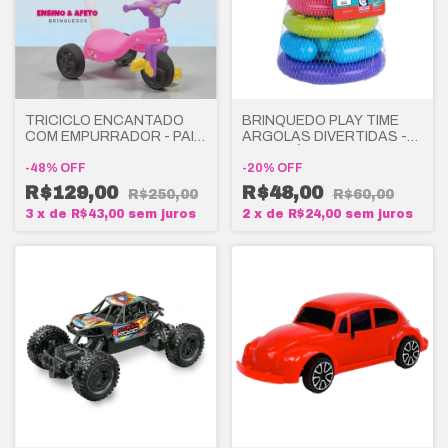
TRICICLO ENCANTADO
BRINQUEDO PLAY TIME
COM EMPURRADOR - PAIS
ARGOLAS DIVERTIDAS -
E FILHOS
COTIPLÁS
-
48
%
OFF
-
20
%
OFF
R$129,00
R$48,00
R$250,00
R$60,00
3
x
de
R$43,00
sem juros
2
x
de
R$24,00
sem juros