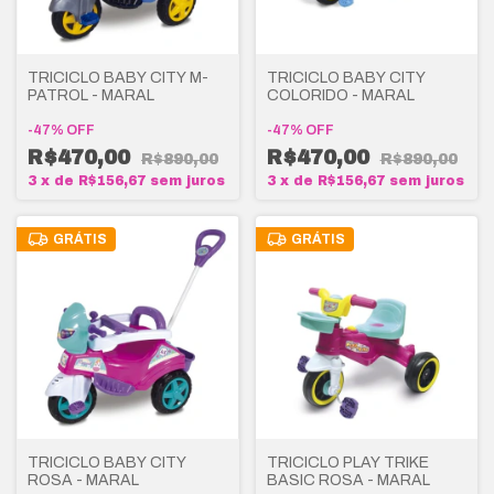
TRICICLO BABY CITY M-
TRICICLO BABY CITY
PATROL - MARAL
COLORIDO - MARAL
-
47
%
OFF
-
47
%
OFF
R$470,00
R$470,00
R$890,00
R$890,00
3
x
de
R$156,67
sem juros
3
x
de
R$156,67
sem juros
GRÁTIS
GRÁTIS
TRICICLO BABY CITY
TRICICLO PLAY TRIKE
ROSA - MARAL
BASIC ROSA - MARAL