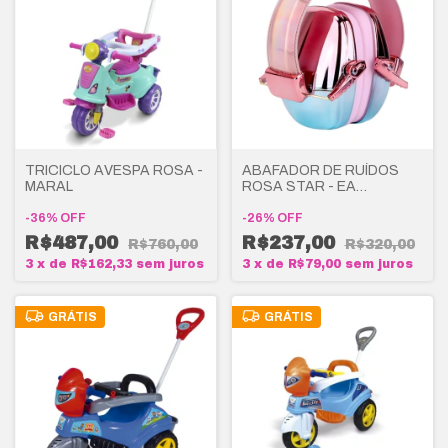
TRICICLO AVESPA ROSA -
ABAFADOR DE RUÍDOS
MARAL
ROSA STAR - EA
BRINQUEDOS
-
36
%
OFF
-
26
%
OFF
R$487,00
R$237,00
R$760,00
R$320,00
3
x
de
R$162,33
sem juros
3
x
de
R$79,00
sem juros
GRÁTIS
GRÁTIS