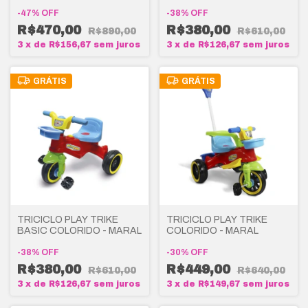
-
47
%
OFF
-
38
%
OFF
R$470,00
R$380,00
R$890,00
R$610,00
3
x
de
R$156,67
sem juros
3
x
de
R$126,67
sem juros
GRÁTIS
GRÁTIS
TRICICLO PLAY TRIKE
TRICICLO PLAY TRIKE
BASIC COLORIDO - MARAL
COLORIDO - MARAL
-
38
%
OFF
-
30
%
OFF
R$380,00
R$449,00
R$610,00
R$640,00
3
x
de
R$126,67
sem juros
3
x
de
R$149,67
sem juros