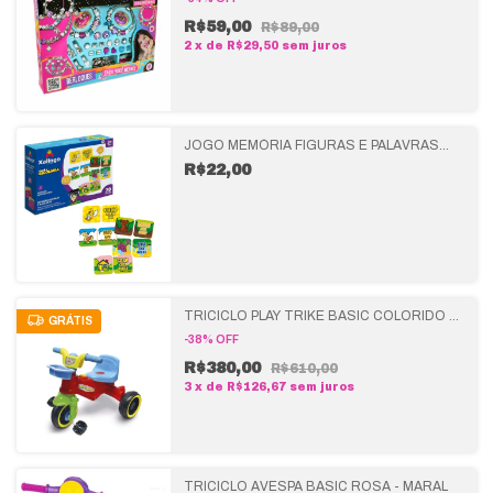
R$59,00
R$89,00
2
x
de
R$29,50
sem juros
JOGO MEMÓRIA FIGURAS E PALAVRAS
MINHA ESCOLINHA - XALINGO
R$22,00
TRICICLO PLAY TRIKE BASIC COLORIDO -
GRÁTIS
MARAL
-
38
%
OFF
R$380,00
R$610,00
3
x
de
R$126,67
sem juros
TRICICLO AVESPA BASIC ROSA - MARAL