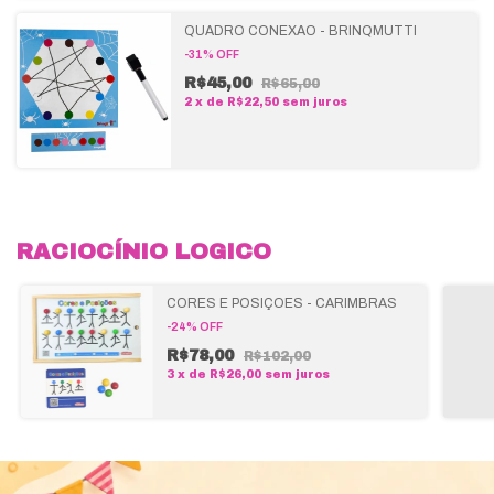
QUADRO CONEXÃO - BRINQMUTTI
-
31
%
OFF
R$45,00
R$65,00
2
x
de
R$22,50
sem juros
RACIOCÍNIO LOGICO
CORES E POSIÇÕES - CARIMBRAS
-
24
%
OFF
R$78,00
R$102,00
3
x
de
R$26,00
sem juros