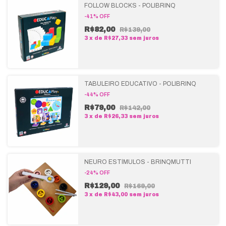
FOLLOW BLOCKS - POLIBRINQ
-
41
%
OFF
R$82,00
R$139,00
3
x
de
R$27,33
sem juros
TABULEIRO EDUCATIVO - POLIBRINQ
-
44
%
OFF
R$79,00
R$142,00
3
x
de
R$26,33
sem juros
NEURO ESTÍMULOS - BRINQMUTTI
-
24
%
OFF
R$129,00
R$169,00
3
x
de
R$43,00
sem juros