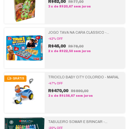
R$62,00
R$77,00
3
x
de
R$20,67
sem juros
JOGO TAVA NA CARA CLÁSSICO -
BRINCADEIRA DE CRIANÇA
-
42
%
OFF
R$45,00
R$78,00
2
x
de
R$22,50
sem juros
TRICICLO BABY CITY COLORIDO - MARAL
GRÁTIS
-
47
%
OFF
R$470,00
R$890,00
3
x
de
R$156,67
sem juros
TABULEIRO SOMAR E BRINCAR -
POLIBRINQ
-
20
%
OFF