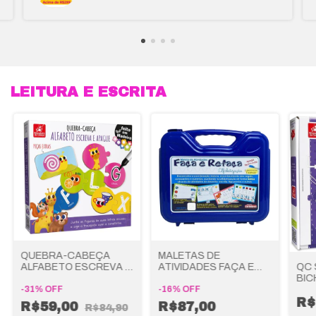
LEITURA E ESCRITA
QUEBRA-CABEÇA
MALETAS DE
QC 
ALFABETO ESCREVA E
ATIVIDADES FAÇA E
BIC
APAGUE -
REFAÇA - CARIMBRAS
BRI
BRINCADEIRA DE
-
31
%
OFF
-
16
%
OFF
CRI
R$
CRIANÇA
R$59,00
R$87,00
R$84,90