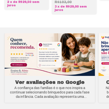
2
x
de
R$29,50
sem
R$103,00
juros
3
x
de
R$29,00
sem
juros
Ver avaliações no Google
A confiança das famílias é o que nos inspira a
N
continuar selecionando brinquedos para cada fase
bonitos
da infância. Cada avaliação representa uma
d
experiência real de quem acredita no poder do brincar
v
como parte do desenvolvimento infantil.
pro