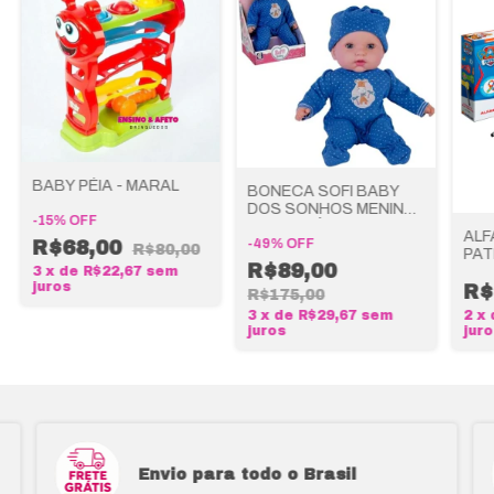
BABY PÉIA - MARAL
BONECA SOFI BABY
DOS SONHOS MENINO
-
15
%
OFF
- COTIPLÁS
ALF
-
49
%
OFF
R$68,00
R$80,00
PAT
R$89,00
XAL
3
x
de
R$22,67
sem
juros
R$
R$175,00
3
x
de
R$29,67
sem
2
x
juros
jur
Envio para todo o Brasil