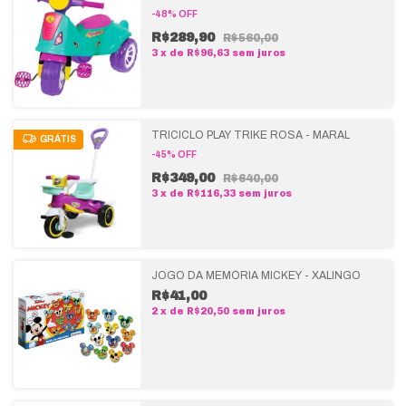
-
48
%
OFF
R$289,90
R$560,00
3
x
de
R$96,63
sem juros
TRICICLO PLAY TRIKE ROSA - MARAL
GRÁTIS
-
45
%
OFF
R$349,00
R$640,00
3
x
de
R$116,33
sem juros
JOGO DA MEMÓRIA MICKEY - XALINGO
R$41,00
2
x
de
R$20,50
sem juros