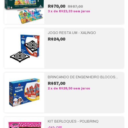
R$70,00
R$87,00
3
x
de
R$23,33
sem juros
JOGO RESTA UM - XALINGO
R$24,00
BRINCANDO DE ENGENHEIRO BLOCOS
DE MONTAR 150 PEÇAS - XALINGO
R$57,00
2
x
de
R$28,50
sem juros
KIT BERLOQUES - POLIBRINQ
-
34
%
OFF