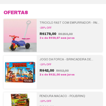
OFERTAS
TRICICLO FAST COM EMPURRADOR - PAIS
E FILHOS
-
28
%
OFF
R$179,00
R$250,00
3
x
de
R$59,67
sem juros
JOGO DA FORCA - BRINCADEIRA DE
CRIANÇA
-
19
%
OFF
R$42,00
R$52,00
2
x
de
R$21,00
sem juros
PENDURA MACACO - POLIBRINQ
-
19
%
OFF