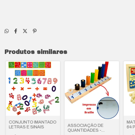
Produtos similares
CONJUNTO IMANTADO
MAT
ASSOCIAÇÃO DE
LETRAS E SINAIS
64 
QUANTIDADES -