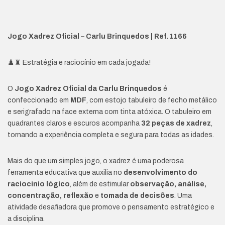
Jogo Xadrez Oficial – Carlu Brinquedos | Ref. 1166
♟️♜ Estratégia e raciocínio em cada jogada!
O
Jogo Xadrez Oficial da Carlu Brinquedos
é
confeccionado em
MDF
, com estojo tabuleiro de fecho metálico
e serigrafado na face externa com tinta atóxica. O tabuleiro em
quadrantes claros e escuros acompanha
32 peças de xadrez
,
tornando a experiência completa e segura para todas as idades.
Mais do que um simples jogo, o xadrez é uma poderosa
ferramenta educativa que auxilia no
desenvolvimento do
raciocínio lógico
, além de estimular
observação, análise,
concentração, reflexão
e
tomada de decisões
. Uma
atividade desafiadora que promove o pensamento estratégico e
a disciplina.