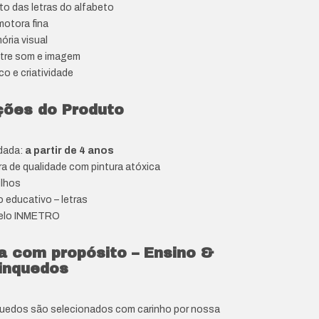
 das letras do alfabeto
otora fina
ria visual
tre som e imagem
co e criatividade
ções do Produto
dada:
a partir de 4 anos
ra de qualidade com pintura atóxica
ilhos
 educativo – letras
selo INMETRO
a com propósito – Ensino &
inquedos
quedos são selecionados com carinho por nossa