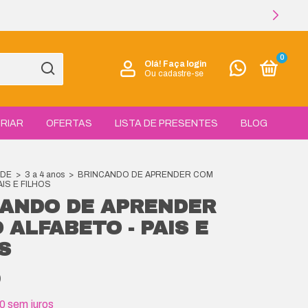
0
Olá!
Faça login
Ou cadastre-se
RIAR
OFERTAS
LISTA DE PRESENTES
BLOG
ADE
>
3 a 4 anos
>
BRINCANDO DE APRENDER COM
AIS E FILHOS
CANDO DE APRENDER
 ALFABETO - PAIS E
S
0
0
sem juros