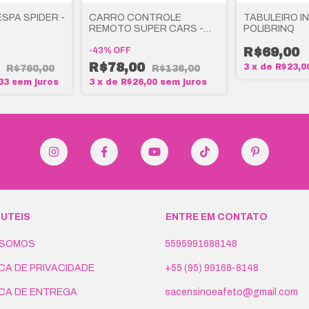
ESPA SPIDER -
CARRO CONTROLE
TABULEIRO IN
REMOTO SUPER CARS -
POLIBRINQ
POLIBRINQ
-
43
%
OFF
R$69,00
0
R$78,00
3
x
de
R$23,0
R$760,00
R$136,00
33
sem juros
3
x
de
R$26,00
sem juros
 UTEIS
ENTRE EM CONTATO
 SOMOS
5595991688148
ICA DE PRIVACIDADE
+55 (95) 99168-8148
ICA DE ENTREGA
sacensinoeafeto@gmail.com