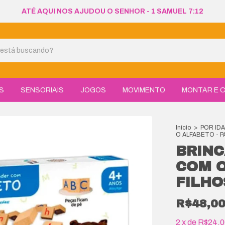
ATÉ AQUI NOS AJUDOU O SENHOR - 1 SAMUEL 7:12
S
SENSORIAIS
JOGOS
MOVIMENTO
MONTAR E C
Início
>
POR ID
O ALFABETO - P
BRIN
COM O
FILHO
R$48,0
2
x
de
R$24,0