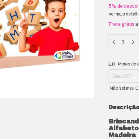
5% de desco
Ver mais detal
Frete grátis
a
Entregas para 
Meios de 
Não sei meu 
Descriçã
Brincand
Alfabeto 
Madeira