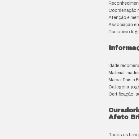
Reconhecimento
Coordenação m
Atenção e memó
Associação en
Raciocínio lógi
Informa
Idade recomen
Material: madei
Marca: Pais e F
Categoria: jogo
Certificação: 
Curadori
Afeto Br
Todos os brin