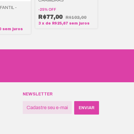
CARIMBRAS
FANTIL -
-
25
%
OFF
JUNTANDO SÍ
BABEBI
R$77,00
R$102,00
3
x
de
R$25,67
sem juros
-
25
%
OFF
0
sem juros
R$82,00
3
x
de
R$27,3
NEWSLETTER