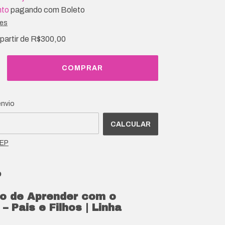
nto
pagando com Boleto
hes
 partir de
R$300,00
o CEP:
ALTERAR CEP
envio
CALCULAR
CEP
o
o de Aprender com o
– Pais e Filhos | Linha