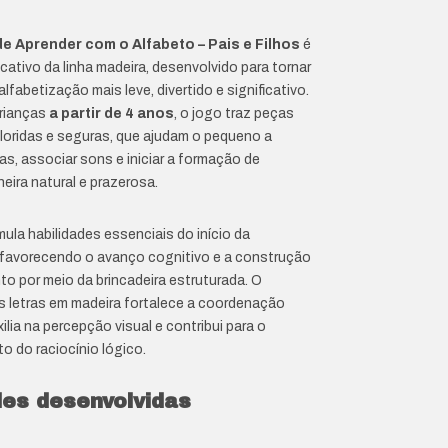
e Aprender com o Alfabeto – Pais e Filhos
é
ativo da linha madeira, desenvolvido para tornar
lfabetização mais leve, divertido e significativo.
crianças
a partir de 4 anos
, o jogo traz peças
oloridas e seguras, que ajudam o pequeno a
as, associar sons e iniciar a formação de
eira natural e prazerosa.
mula habilidades essenciais do início da
 favorecendo o avanço cognitivo e a construção
o por meio da brincadeira estruturada. O
 letras em madeira fortalece a coordenação
xilia na percepção visual e contribui para o
o do raciocínio lógico.
des desenvolvidas