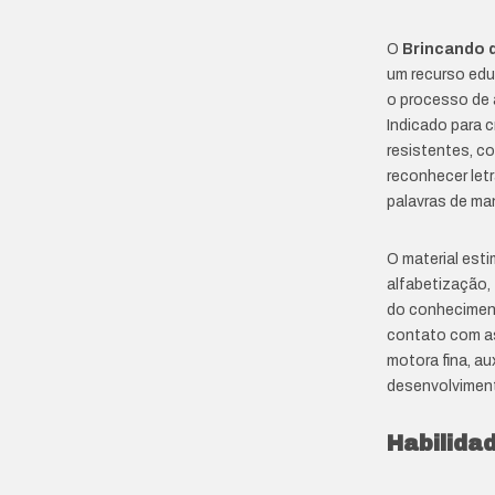
O
Brincando d
um recurso educ
o processo de a
Indicado para 
resistentes, c
reconhecer letr
palavras de man
O material esti
alfabetização,
do conheciment
contato com as
motora fina, au
desenvolviment
Habilida