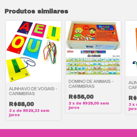
Produtos similares
DOMINÓ DE ANIMAIS -
ALI
CARIMBRAS
CAR
ALINHAVO DE VOGAIS -
CARIMBRAS
R$56,00
R$
R$88,00
2
x
de
R$28,00
sem
3
x
juros
jur
3
x
de
R$29,33
sem
juros