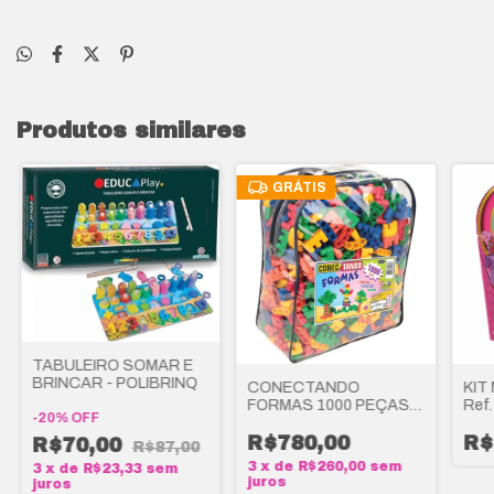
Produtos similares
GRÁTIS
TABULEIRO SOMAR E
BRINCAR - POLIBRINQ
CONECTANDO
KIT
FORMAS 1000 PEÇAS -
Ref
-
20
%
OFF
CARLU BRINQUEDOS
R$780,00
R$
R$70,00
R$87,00
3
x
de
R$260,00
sem
3
x
de
R$23,33
sem
juros
juros