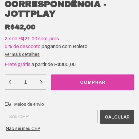
CORRESPONDÊNCIA -
JOTTPLAY
R$42,00
2
x
de
R$21,00
sem juros
5% de desconto
pagando com Boleto
Ver mais detalhes
Frete grátis
a partir de
R$300,00
Entregas para o CEP:
ALTERAR CEP
Meios de envio
CALCULAR
Não sei meu CEP