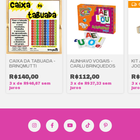
CAIXA DA TABUADA -
ALINHAVO VOGAIS -
KIT
BRINQMUTTI
CARLU BRINQUEDOS
JO
R$140,00
R$112,00
R$
3
x
de
R$46,67
sem
3
x
de
R$37,33
sem
3
x
juros
juros
jur