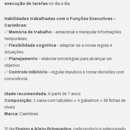
execução de tarefas
no dia a dia.
Habilidades trabalhadas com o Funções Executivas –
Carimbras:
✅
Memória de trabalho
– armazenar e manipular informações
temporárias.
✅
Flexibilidade cognitiva
– adaptar-se a novas regras e
situações.
✅
Planejamento
– elaborar estratégias para alcançar um
objetivo.
✅
Controle inibitório
– regular impulsos e tomar decisões com
consciência.
Idade recomendada:
A partir de 7 anos
Composição:
1 caixa com tabuleiro + 4 gabaritos + 36 fichas de
níveis
Marca:
Carimbras
💛 Na
Ensino e Afeto Brinquedos
, cada produto é selecionado