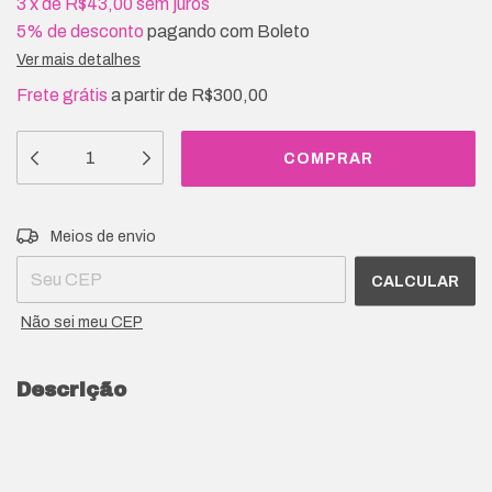
3
x
de
R$43,00
sem juros
5% de desconto
pagando com Boleto
Ver mais detalhes
Frete grátis
a partir de
R$300,00
Entregas para o CEP:
ALTERAR CEP
Meios de envio
CALCULAR
Não sei meu CEP
Descrição