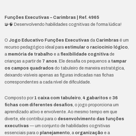
Funções Executivas – Carimbras | Ref. 4965
🧩🧠 Desenvolvendo habilidades cognitivas de forma lúdica!
O
Jogo Educativo Funções Executivas
da
Carimbras
é um
recurso pedagógico ideal para
estimular o raciocínio lógico
,
a
memória de trabalho
e a
flexibilidade cognitiva
de
crianças a partir de
7 anos
. Ele desafia os pequenos a
tampar
os campos quadrados
do tabuleiro de maneira estratégica,
deixando visíveis apenas as figuras indicadas nas fichas
correspondentes a cada nível de dificuldade.
Composto por
1 caixa com tabuleiro
,
4 gabaritos
e
36
fichas com diferentes desafios
, o jogo proporciona um
aprendizado ativo e envolvente. Ao mesmo tempo em que
diverte, ele contribui para o
desenvolvimento das funções
executivas
— um conjunto de habilidades cognitivas
essenciais para o
planejamento
, a
organização
e a