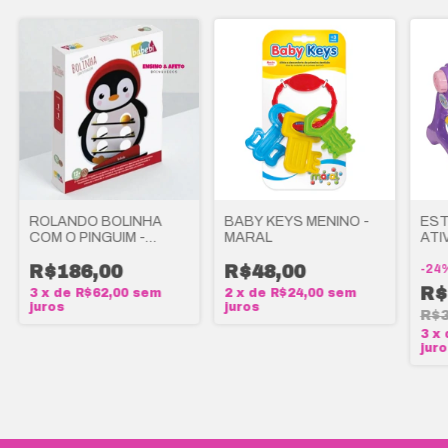
ROLANDO BOLINHA
BABY KEYS MENINO -
EST
COM O PINGUIM -
MARAL
ATI
BABEBI
BEB
R$186,00
R$48,00
-
24
R$
3
x
de
R$62,00
sem
2
x
de
R$24,00
sem
juros
juros
R$3
3
x
jur