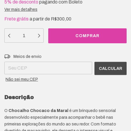
5% de desconto
pagando com Boleto
Ver mais detalhes
Frete grátis
a partir de
R$300,00
Entregas para o CEP:
ALTERAR CEP
Meios de envio
CALCULAR
Não sei meu CEP
Descrição
O
Chocalho Chocaco da Maral
é um brinquedo sensorial
desenvolvido especialmente para acompanhar o bebê nas
primeiras explorações do mundo ao seu redor. Com formato
divertido de macaquinho, ele desperta o interesse visual e