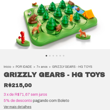
Início
>
POR IDADE
>
7+ anos
>
GRIZZLY GEARS - HG TOYS
GRIZZLY GEARS - HG TOYS
R$215,00
3
x
de
R$71,67
sem juros
5% de desconto
pagando com Boleto
Ver mais detalhes