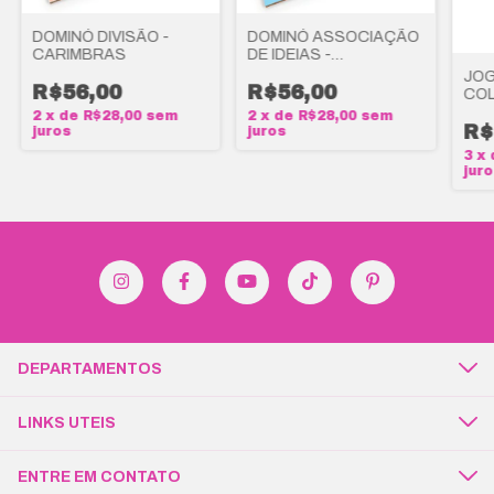
DOMINÓ DIVISÃO -
DOMINÓ ASSOCIAÇÃO
CARIMBRAS
DE IDEIAS -
CARIMBRAS
JOG
R$56,00
R$56,00
COL
CA
2
x
de
R$28,00
sem
2
x
de
R$28,00
sem
R$
juros
juros
3
x
jur
DEPARTAMENTOS
LINKS UTEIS
ENTRE EM CONTATO