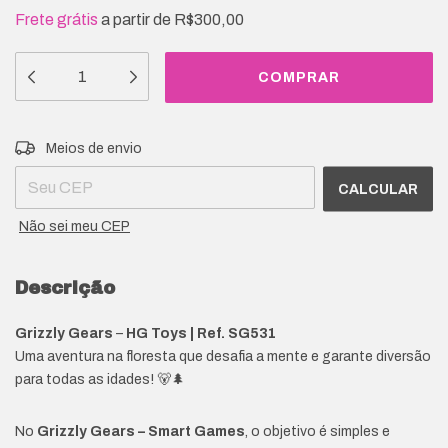
Frete grátis
a partir de
R$300,00
Entregas para o CEP:
ALTERAR CEP
Meios de envio
CALCULAR
Não sei meu CEP
Descrição
Grizzly Gears
–
HG Toys | Ref. SG531
Uma aventura na floresta que desafia a mente e garante diversão
para todas as idades! 🐻🌲
No
Grizzly Gears – Smart Games
, o objetivo é simples e